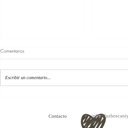
Comentarios
Escribir un comentario...
100 Verdades que aprendí de
Las persona
la vida y 10 Poemas de amor
Acéptalo. Cu
info@luzboscaniy
Contacto
m