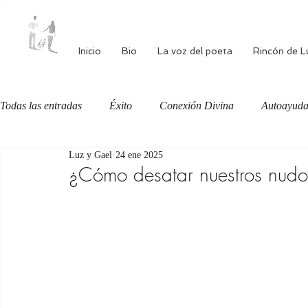
Inicio
Bio
La voz del poeta
Rincón de L
Todas las entradas
Éxito
Conexión Divina
Autoayud
Luz y Gael
24 ene 2025
Autoestima
Alimentación consciente
Bienestar
¿Cómo desatar nuestros nudo