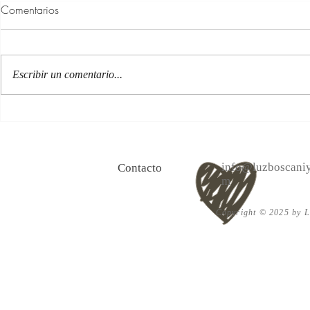
Comentarios
Escribir un comentario...
100 Verdades que aprendí de
Las persona
la vida y 10 Poemas de amor
Acéptalo. Cu
info@luzboscaniy
Contacto
m
Copyright © 2025 by Lu