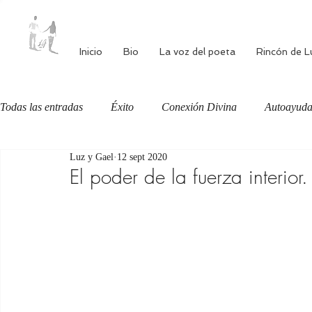
Inicio
Bio
La voz del poeta
Rincón de L
Todas las entradas
Éxito
Conexión Divina
Autoayud
Luz y Gael
12 sept 2020
Autoestima
Alimentación consciente
Bienestar
El poder de la fuerza interior