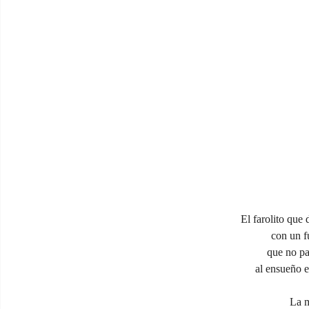
El farolito que
con un f
que no pa
al ensueño e
La m