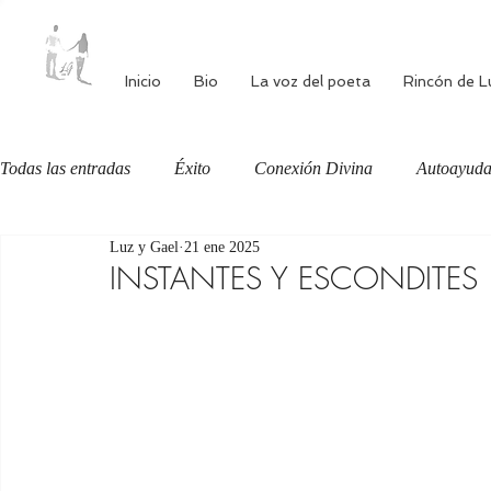
Inicio
Bio
La voz del poeta
Rincón de L
Todas las entradas
Éxito
Conexión Divina
Autoayud
Luz y Gael
21 ene 2025
Autoestima
Alimentación consciente
Bienestar
INSTANTES Y ESCONDITES