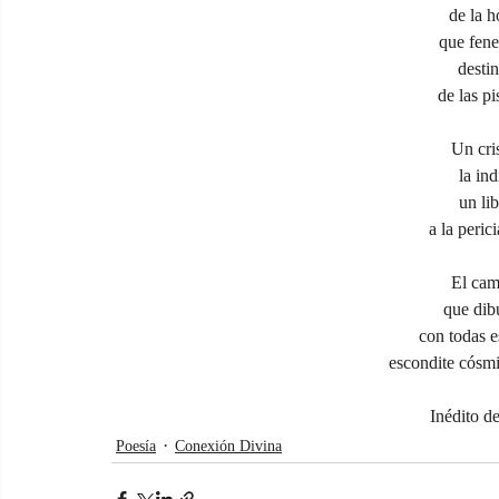
de la 
que fene
desti
de las p
Un cri
la ind
un li
a la peric
El cam
que dib
con todas e
escondite cósm
Inédito d
Poesía
Conexión Divina