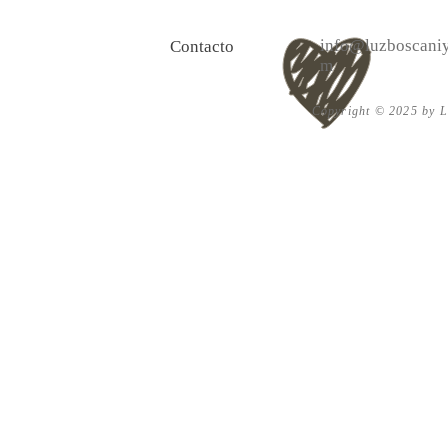
corazón"
Descubre qui
luz interior
info@luzboscaniy
Contacto
m
Copyright © 2025 by Lu