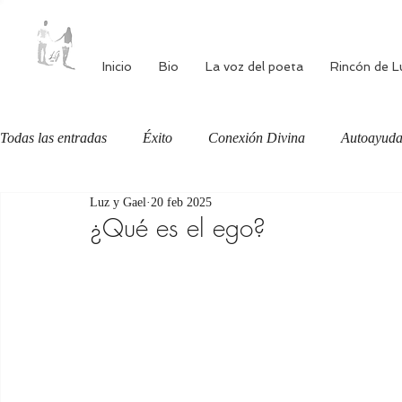
Inicio
Bio
La voz del poeta
Rincón de L
Todas las entradas
Éxito
Conexión Divina
Autoayud
Luz y Gael
20 feb 2025
Autoestima
Alimentación consciente
Bienestar
¿Qué es el ego?