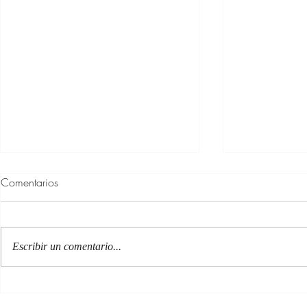
Comentarios
Escribir un comentario...
El gran libro de la vida.
Hridaya, el 
Aprende el arte de "estar en
de "estar en