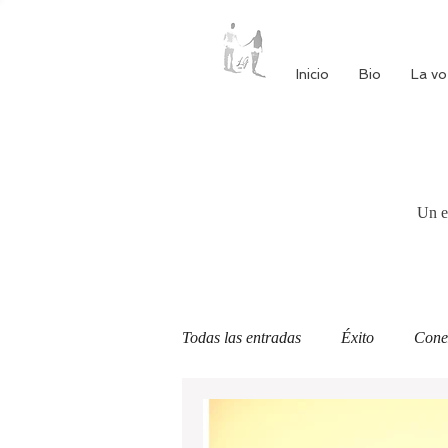
Inicio
Bio
La vo
Un e
Todas las entradas
Éxito
Cone
Autoestima
Alimentación cons