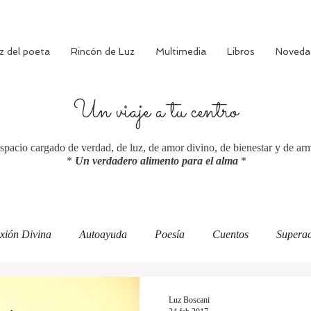
z del poeta
Rincón de Luz
Multimedia
Libros
Noveda
Un viaje a tu centro
spacio cargado de verdad, de luz, de amor divino, de bienestar y de ar
*
Un verdadero alimento para el alma
*
xión Divina
Autoayuda
Poesía
Cuentos
Superac
ciente
Bienestar
Amor verdadero
Meditación
Luz Boscani