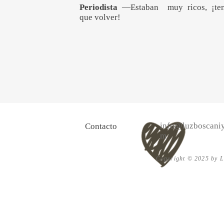
Periodista
—Estaban muy ricos, ¡te
que volver!
info@luzboscaniy
Contacto
m
Copyright © 2025 by Lu