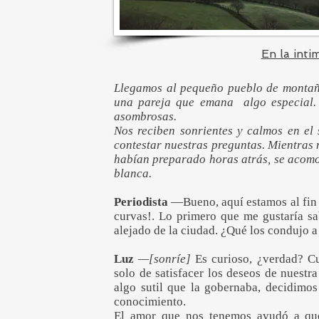
En la inti
Llegamos al pequeño pueblo de montañ
una pareja que emana algo especial.
asombrosas.
Nos reciben
sonrientes y calmos
en el
contestar nuestras preguntas. Mientras n
habían preparado horas atrás, se acom
blanca.
Periodista
—Bueno, aquí estamos al fin
curvas!. Lo primero que me gustaría s
alejado de la ciudad. ¿Qué los condujo 
Luz
—[sonríe]
Es curioso, ¿verdad? Cu
solo de satisfacer los deseos de nuest
algo sutil que la gobernaba, decidimos
conocimiento.
El amor que nos tenemos ayudó a que 