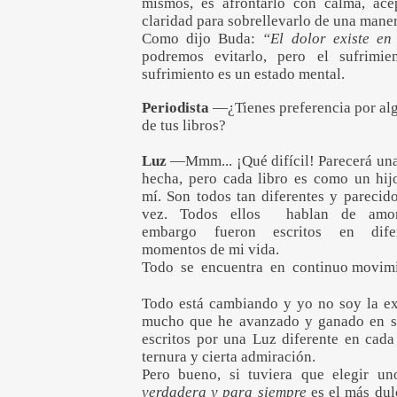
mismos, es afrontarlo con calma, ac
claridad para sobrellevarlo de una mane
Como dijo Buda:
“El dolor existe en
podremos evitarlo, pero el sufrimi
sufrimiento es un estado mental.
Periodista
—¿Tienes preferencia por al
de tus libros?
Luz
—Mmm... ¡Qué difícil! Parecerá una
hecha, pero cada libro es como un hij
mí. Son todos tan diferentes y parecido
vez. Todos ellos hablan de amor
embargo fueron escritos en difer
momentos de mi vida.
Todo se encuentra en continuo movimi
Todo está cambiando y yo no soy la ex
mucho que he avanzado y ganado en sab
escritos por una Luz diferente en cad
ternura y cierta admiración.
Pero bueno, si tuviera que elegir un
verdadera y para siempre
es el más du