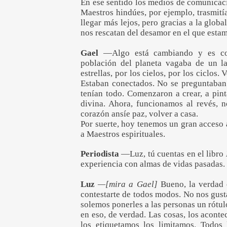
En ese sentido los medios de comunicac
Maestros hindúes, por ejemplo, trasmitía
llegar más lejos, pero gracias a la glo
nos rescatan del desamor en el que est
Gael
—Algo está cambiando y es com
población del planeta vagaba de un l
estrellas, por los cielos, por los ciclos. 
Estaban conectados. No se preguntaban
tenían todo. Comenzaron a crear, a pinta
divina. Ahora, funcionamos al revés, n
corazón ansíe paz, volver a casa.
Por suerte, hoy tenemos un gran acceso a
a Maestros espirituales.
Periodista
—Luz, tú cuentas en el libro
experiencia con almas de vidas pasadas.
Luz
—[mira a Gael]
Bueno, la verdad 
contestarte de todos modos. No nos gus
solemos ponerles a las personas un rótul
en eso, de verdad. Las cosas, los acont
los etiquetamos los limitamos. Todos