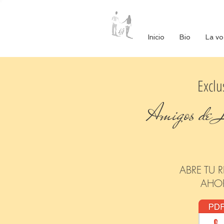
Inicio
Bio
La vo
Exclu
Amigos de 
ABRE TU 
AHO