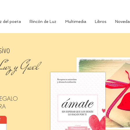
z del poeta
Rincón de Luz
Multimedia
Libros
Noveda
sivo
Luz y Gael
REGALO
RA