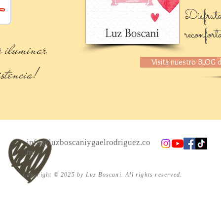
Disfruta
reconfort
r iluminar
Visita nuestro BLOG 
istencia!
info@luzboscaniygaelrodriguez.co
m
Copyright © 2025 by Luz Boscani. All rights reserved.