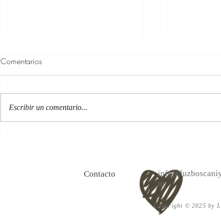
Comentarios
Escribir un comentario...
100 Verdades que aprendí de
Las persona
la vida y 10 Poemas de amor
Acéptalo. Cu
info@luzboscaniy
Contacto
m
Copyright © 2025 by Lu