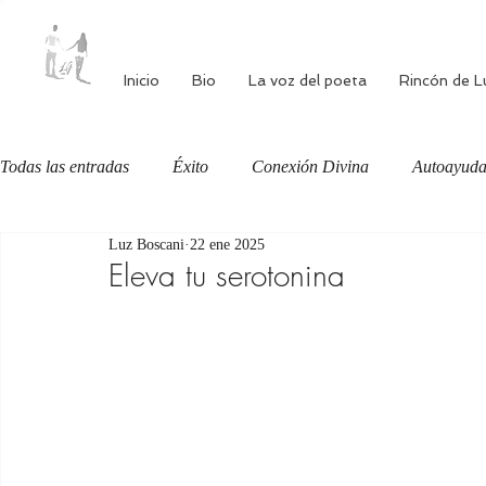
Inicio
Bio
La voz del poeta
Rincón de L
Todas las entradas
Éxito
Conexión Divina
Autoayud
Luz Boscani
22 ene 2025
Autoestima
Alimentación consciente
Bienestar
Eleva tu serotonina