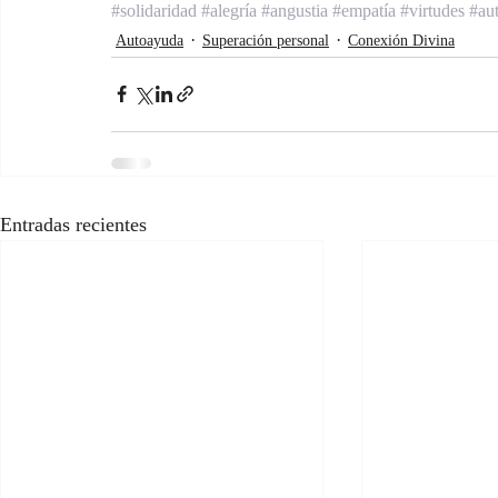
#solidaridad
#alegría
#angustia
#empatía
#virtudes
#au
Autoayuda
Superación personal
Conexión Divina
Entradas recientes