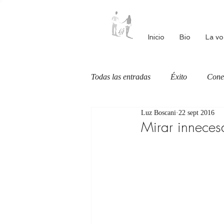
Inicio
Bio
La vo
Todas las entradas
Éxito
Cone
Luz Boscani
22 sept 2016
Autoestima
Alimentación cons
Mirar inneces