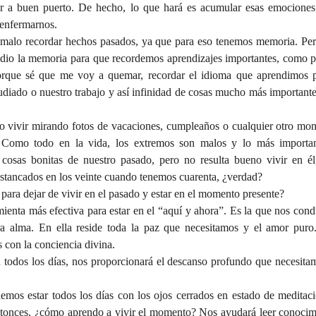
r a buen puerto. De hecho, lo que hará es acumular esas emociones 
 enfermarnos.
 malo recordar hechos pasados, ya que para eso tenemos memoria. Pero
dio la memoria para que recordemos aprendizajes importantes, como p
rque sé que me voy a quemar, recordar el idioma que aprendimos pa
udiado o nuestro trabajo y así infinidad de cosas mucho más important
 vivir mirando fotos de vacaciones, cumpleaños o cualquier otro mo
 Como todo en la vida, los extremos son malos y lo más importante
osas bonitas de nuestro pasado, pero no resulta bueno vivir en él,
stancados en los veinte cuando tenemos cuarenta, ¿verdad?
ra dejar de vivir en el pasado y estar en el momento presente?
ienta más efectiva para estar en el “aquí y ahora”. Es la que nos condu
ra alma. En ella reside toda la paz que necesitamos y el amor puro. 
 con la conciencia divina.
 todos los días, nos proporcionará el descanso profundo que necesitam
emos estar todos los días con los ojos cerrados en estado de medita
Entonces, ¿cómo aprendo a vivir el momento? Nos ayudará leer conocimie