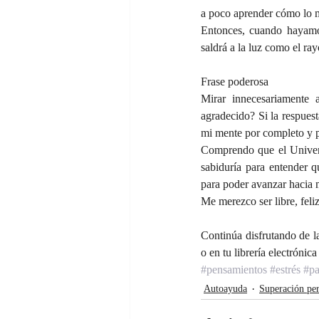
a poco aprender cómo lo má
Entonces, cuando hayamos 
saldrá a la luz como el ray
Frase poderosa
Mirar innecesariamente 
agradecido? Si la respues
mi mente por completo y p
Comprendo que el Universo
sabiduría para entender 
para poder avanzar hacia 
Me merezco ser libre, feli
Continúa disfrutando de la
o en tu librería electrónica
#pensamientos
#estrés
#p
Autoayuda
Superación per