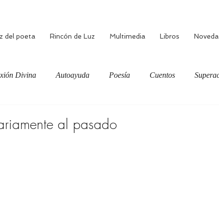
z del poeta
Rincón de Luz
Multimedia
Libros
Noveda
xión Divina
Autoayuda
Poesía
Cuentos
Superac
ciente
Bienestar
Amor verdadero
Meditación
ariamente al pasado