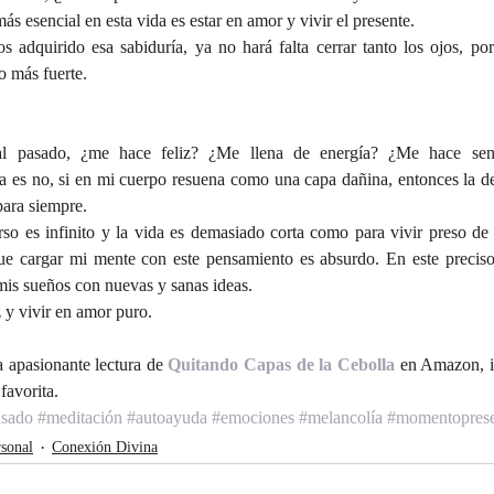
s esencial en esta vida es estar en amor y vivir el presente.
adquirido esa sabiduría, ya no hará falta cerrar tanto los ojos, porq
o más fuerte.
al pasado, ¿me hace feliz? ¿Me llena de energía? ¿Me hace sentir
ta es no, si en mi cuerpo resuena como una capa dañina, entonces la de
ara siempre.
 es infinito y la vida es demasiado corta como para vivir preso de 
que cargar mi mente con este pensamiento es absurdo. En este preciso
mis sueños con nuevas y sanas ideas.
z y vivir en amor puro.
 apasionante lectura de 
Quitando Capas de la Cebolla
 en Amazon, i
 favorita.
asado
#meditación
#autoayuda
#emociones
#melancolía
#momentoprese
sonal
Conexión Divina