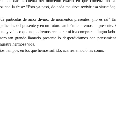
debemos darnos cuenta del momento exacto en que comenzamos a m
s con la frase: “Esto ya pasó, de nada me sirve revivir esa situación;
de partículas de amor divino, de momentos presentes, ¿no es así? En 
artículas del presente y en un futuro también tendremos un presente. En
 muy valioso que no podremos recuperar ni ir a comprar a ningún lado.
esoro tan grande llamado presente lo desperdiciamos con pensamientos
nuestra hermosa vida.
ejos tiempos, en los que hemos sufrido, acarrea emociones como: