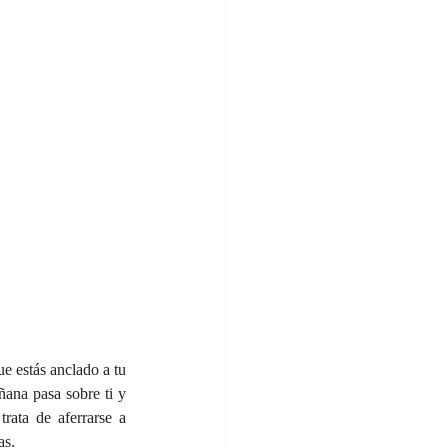
e estás anclado a tu 
ana pasa sobre ti y 
ata de aferrarse a 
as.