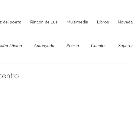
z del poeta
Rincón de Luz
Multimedia
Libros
Noveda
xión Divina
Autoayuda
Poesía
Cuentos
Superac
ciente
Bienestar
Amor verdadero
Meditación
centro