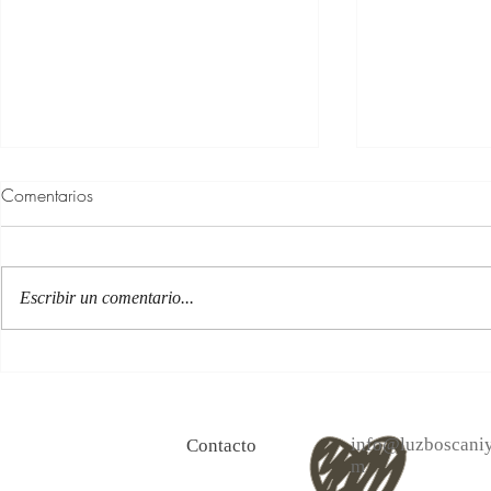
Comentarios
Escribir un comentario...
100 Verdades que aprendí de
Las persona
la vida y 10 Poemas de amor
Acéptalo. Cu
info@luzboscaniy
Contacto
m