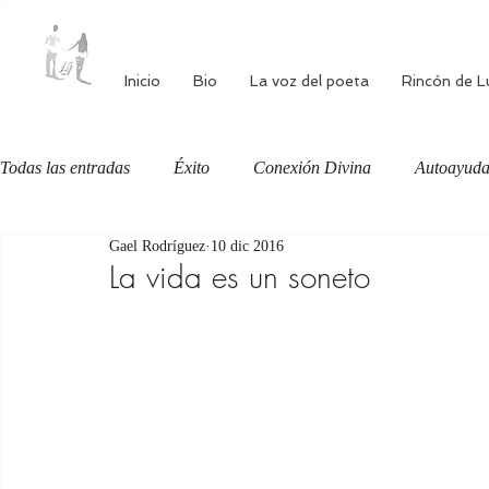
Inicio
Bio
La voz del poeta
Rincón de L
Todas las entradas
Éxito
Conexión Divina
Autoayud
Gael Rodríguez
10 dic 2016
Autoestima
Alimentación consciente
Bienestar
La vida es un soneto