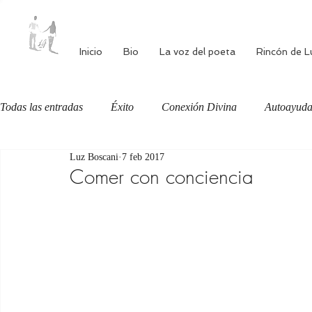
Inicio
Bio
La voz del poeta
Rincón de L
Todas las entradas
Éxito
Conexión Divina
Autoayud
Luz Boscani
7 feb 2017
Autoestima
Alimentación consciente
Bienestar
Comer con conciencia