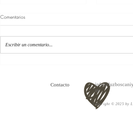
Comentarios
Escribir un comentario...
100 Verdades que aprendí de
Las persona
la vida y 10 Poemas de amor
Acéptalo. Cu
info@luzboscaniy
Contacto
m
Copyright © 2025 by Lu