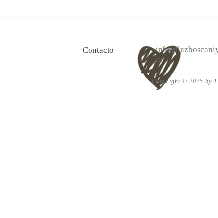
100 Verdades que aprendí de
Alcanza el bi
la vida y 10 Poemas de amor
el amor en s
info@luzboscaniy
Contacto
m
Copyright © 2025 by Lu