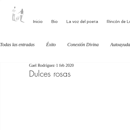
Inicio
Bio
La voz del poeta
Rincón de L
Todas las entradas
Éxito
Conexión Divina
Autoayud
Gael Rodríguez
1 feb 2020
Autoestima
Alimentación consciente
Bienestar
Dulces rosas