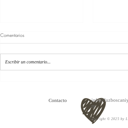
Comentarios
Escribir un comentario...
100 Verdades que aprendí de
Las persona
la vida y 10 Poemas de amor
Acéptalo. Cu
info@luzboscaniy
Contacto
m
Copyright © 2025 by Lu