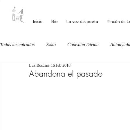
Inicio
Bio
La voz del poeta
Rincón de L
Todas las entradas
Éxito
Conexión Divina
Autoayud
Luz Boscani
16 feb 2018
Autoestima
Alimentación consciente
Bienestar
Abandona el pasado