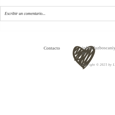
Escribir un comentario...
100 Verdades que aprendí de
Las persona
la vida y 10 Poemas de amor
Acéptalo. Cu
info@luzboscaniy
Contacto
m
Copyright © 2025 by Lu