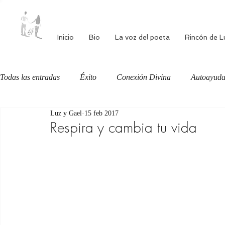
Inicio
Bio
La voz del poeta
Rincón de L
Todas las entradas
Éxito
Conexión Divina
Autoayud
Luz y Gael
15 feb 2017
Autoestima
Alimentación consciente
Bienestar
Respira y cambia tu vida