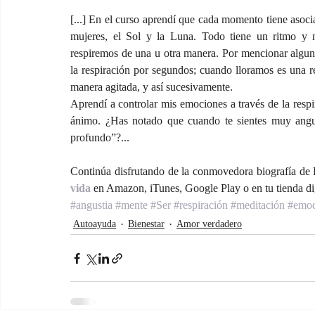
[...] En el curso aprendí que cada momento tiene asocia
mujeres, el Sol y la Luna. Todo tiene un ritmo y n
respiremos de una u otra manera. Por mencionar alguno
la respiración por segundos; cuando lloramos es una r
manera agitada, y así sucesivamente. 
Aprendí a controlar mis emociones a través de la respi
ánimo. ¿Has notado que cuando te sientes muy angust
profundo”?...
Continúa disfrutando de la conmovedora biografía de 
vida 
en Amazon, iTunes, Google Play o en tu tienda dig
#angustia
#mente
#Ser
#respiración
#meditación
#emoc
Autoayuda
Bienestar
Amor verdadero