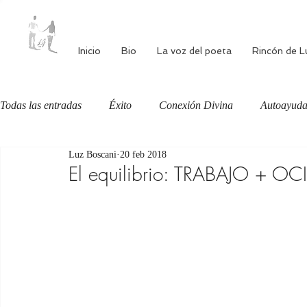
Inicio
Bio
La voz del poeta
Rincón de L
Todas las entradas
Éxito
Conexión Divina
Autoayud
Luz Boscani
20 feb 2018
Autoestima
Alimentación consciente
Bienestar
El equilibrio: TRABAJO + OC