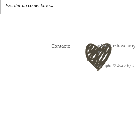
Escribir un comentario...
100 Verdades que aprendí de
Las persona
la vida y 10 Poemas de amor
Acéptalo. Cu
info@luzboscaniy
Contacto
m
Copyright © 2025 by Lu