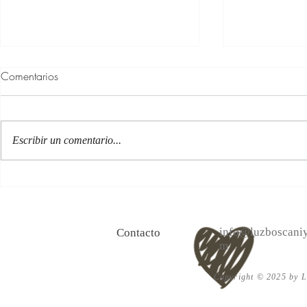
Comentarios
Escribir un comentario...
100 Verdades que aprendí de
Las persona
la vida y 10 Poemas de amor
Acéptalo. Cu
info@luzboscaniy
Contacto
m
Copyright © 2025 by Lu