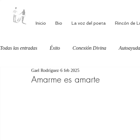
Inicio
Bio
La voz del poeta
Rincón de L
Todas las entradas
Éxito
Conexión Divina
Autoayud
Gael Rodríguez
6 feb 2025
Autoestima
Alimentación consciente
Bienestar
Amarme es amarte