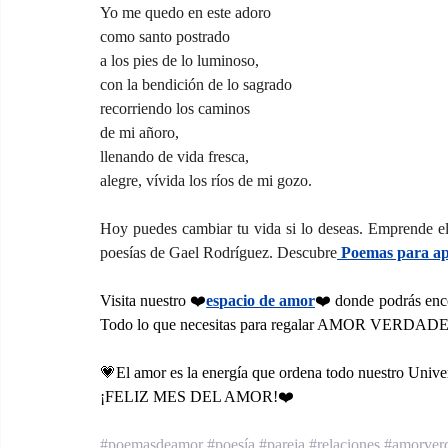
Yo me quedo en este adoro
como santo postrado
a los pies de lo luminoso,
con la bendición de lo sagrado
recorriendo los caminos
de mi añoro,
llenando de vida fresca,
alegre, vívida los ríos de mi gozo.
Hoy puedes cambiar tu vida si lo deseas. Emprende el
poesías de Gael Rodríguez. Descubre
 Poemas para a
Visita nuestro ❤️
espacio de amor
❤️ donde podrás en
Todo lo que necesitas para regalar AMOR VERDA
💗El amor es la energía que ordena todo nuestro Univ
¡FELIZ MES DEL AMOR!❤️
#poemasdeamor
#poesía
#pareja
#relaciones
#amorver