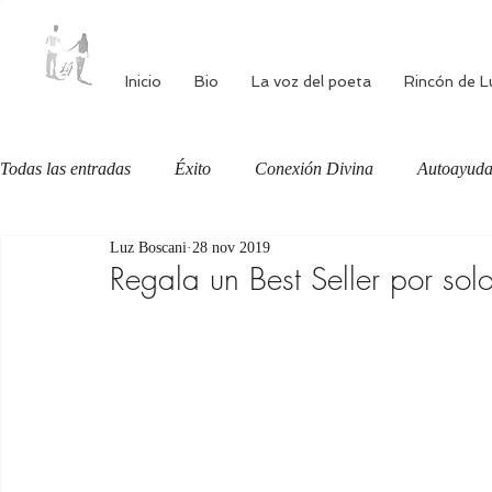
Inicio
Bio
La voz del poeta
Rincón de L
Todas las entradas
Éxito
Conexión Divina
Autoayud
Luz Boscani
28 nov 2019
Autoestima
Alimentación consciente
Bienestar
Regala un Best Seller por sol