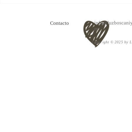
100 Verdades que aprendí de
Las persona
la vida y 10 Poemas de amor
Acéptalo. Cu
info@luzboscaniy
Contacto
m
Copyright © 2025 by Lu