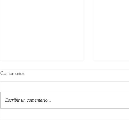
Comentarios
Escribir un comentario...
100 Verdades que aprendí de
Las persona
la vida y 10 Poemas de amor
Acéptalo. Cu