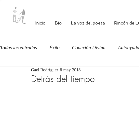
Inicio
Bio
La voz del poeta
Rincón de L
Todas las entradas
Éxito
Conexión Divina
Autoayud
Gael Rodríguez
8 may 2018
Autoestima
Alimentación consciente
Bienestar
Detrás del tiempo