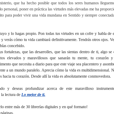
misterio, que ha hecho posible que todos los seres humanos lleguemos
lo personal, poner en práctica las virtudes más elevadas me ha proporci
sito para poder vivir una vida mundana en Sentido y siempre conectada
tuyo y lo hagas propio. Pon todas tus virtudes en un cofre y habla de el
fe y verás cómo tu vida cambiará definitivamente. Tendrás otros ojos. Ve
bías concebido.
 fortalezas, que las desarrolles, que las sientas dentro de ti, algo se 
ntos elevados y maravillosos que sanarán tu mente, tu corazón y 
alimento que necesita a diario para que este viaje sea placentero y asomb
ente a un mundo paralelo. Aprecia cómo la vida es multidimensional. No
s hacia tu corazón. Desde allí la vida es absolutamente conmovedora.
mado y deseas profundizar acerca de este maravilloso instrumen
 la lectura de 
Lo mejor de ti.
lo entre más de 30 librerías digitales y en qué formato!
páginas.