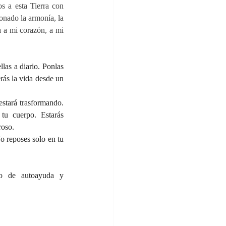
 a esta Tierra con 
onado la armonía, la 
 a mi corazón, a mi 
las a diario. Ponlas 
rás la vida desde un 
estará trasformando. 
tu cuerpo. Estarás 
roso.
 reposes solo en tu 
to de autoayuda y 