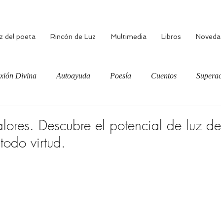
z del poeta
Rincón de Luz
Multimedia
Libros
Noveda
xión Divina
Autoayuda
Poesía
Cuentos
Superac
ciente
Bienestar
Amor verdadero
Meditación
alores. Descubre el potencial de luz de
todo virtud.