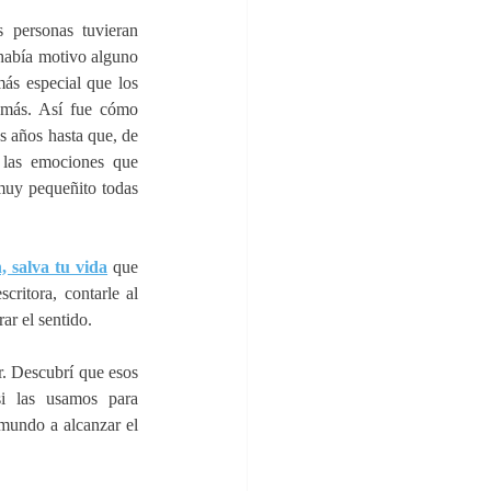
personas tuvieran 
 había motivo alguno 
ás especial que los 
emás. Así fue cómo 
 años hasta que, de 
las emociones que 
muy pequeñito todas 
, salva tu vida
que 
ritora, contarle al 
ar el sentido. 
 Descubrí que esos 
i las usamos para 
mundo a alcanzar el 