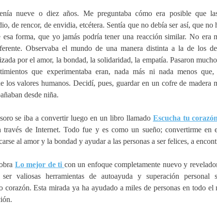
nía nueve o diez años. Me preguntaba cómo era posible que las 
dio, de rencor, de envidia, etcétera. Sentía que no debía ser así, que no
e esa forma, que yo jamás podría tener una reacción similar. No era m
ferente. Observaba el mundo de una manera distinta a la de los d
ada por el amor, la bondad, la solidaridad, la empatía. Pasaron muchos
ntimientos que experimentaba eran, nada más ni nada menos que, 
de los valores humanos. Decidí, pues, guardar en un cofre de madera 
pañaban desde niña.
oro se iba a convertir luego en un libro llamado 
Escucha tu corazón
 través de Internet. Todo fue y es como un sueño; convertirme en esc
arse al amor y la bondad y ayudar a las personas a ser felices, a encontr
obra 
Lo mejor de ti 
con un enfoque completamente nuevo y revelador.
 ser valiosas herramientas de autoayuda y superación personal s
o corazón. Esta mirada ya ha ayudado a miles de personas en todo el 
ción.