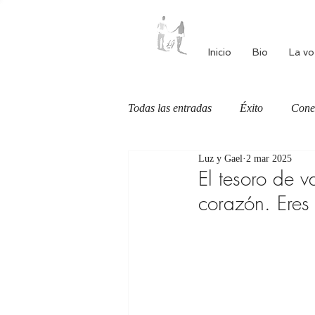
Inicio
Bio
La vo
Todas las entradas
Éxito
Cone
Luz y Gael
2 mar 2025
Autoestima
Alimentación cons
El tesoro de v
corazón. Eres 