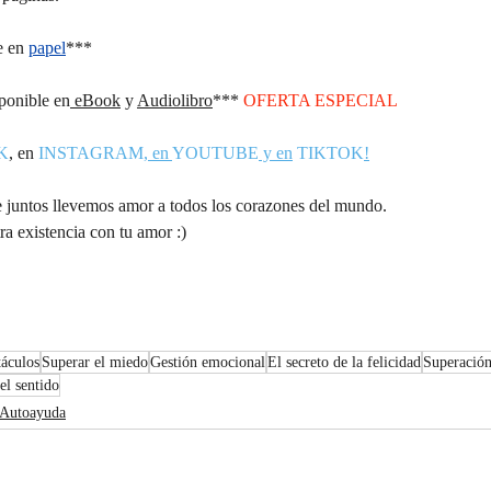
e en
papel
***
ponible en
 eBook
 y 
Audiolibro
*** 
OFERTA ESPECIAL
K
,
 en 
INSTAGRAM
, en 
YOUTUBE
 y en
 TIKTOK
!
tos llevemos amor a todos los corazones del mundo.
ra existencia con tu amor :)
táculos
Superar el miedo
Gestión emocional
El secreto de la felicidad
Superación
el sentido
Autoayuda