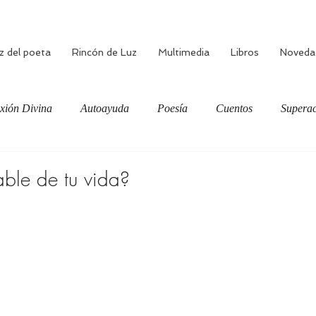
z del poeta
Rincón de Luz
Multimedia
Libros
Noveda
xión Divina
Autoayuda
Poesía
Cuentos
Superac
ciente
Bienestar
Amor verdadero
Meditación
able de tu vida?