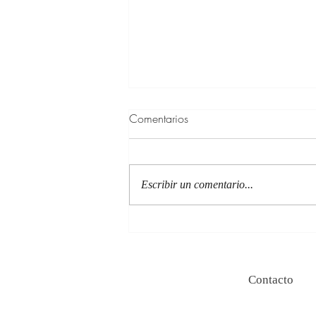
Comentarios
Escribir un comentario...
100 Verdades que aprendí de
la vida y 10 Poemas de amor
Contacto