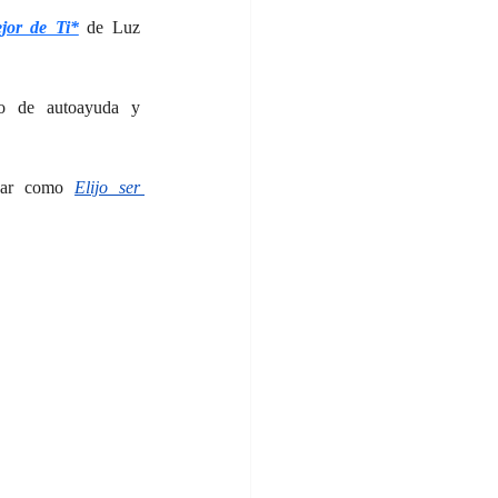
jor de Ti*
de Luz 
to de autoayuda y 
zar 
como 
Elijo ser 