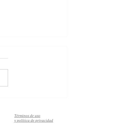
za el bienestar, el éxito y
mor en solo 10 pasos
Términos de uso
y política de privacidad