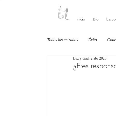
Inicio
Bio
La vo
Todas las entradas
Éxito
Cone
Luz y Gael
2 abr 2025
Autoestima
Alimentación cons
¿Eres respons