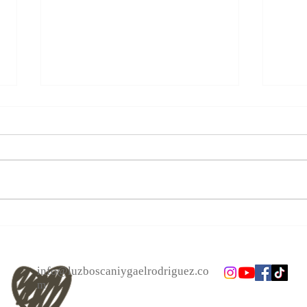
Las personas cambian.
Alcan
Acéptalo. Cuento Zen, El bote.
el a
info@luzboscaniygaelrodriguez.co
m