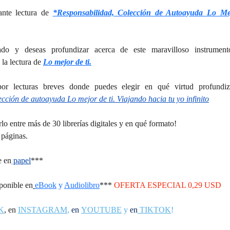
nte lectura de 
*Responsabilidad, Colección de Autoayuda Lo Me
mado y deseas profundizar acerca de este maravilloso instrumen
 la lectura de 
Lo mejor de ti.
por 
lecturas breves donde puedes elegir en qué virtud profundi
cción de autoayuda Lo mejor de ti. Viajando hacia tu yo infinito
lo entre más de 30 librerías digitales y en qué formato!
páginas.
e en
papel
***
ponible en
eBook
 y 
Audiolibro
*** 
OFERTA ESPECIAL 0,29 USD
K
,
 en 
INSTAGRAM
,
en
YOUTUBE
 y 
en
 TIKTOK
!