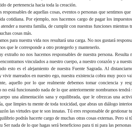
tido de pertenencia hacia toda la creación. 
esponsables de aquellas cosas, eventos o personas que sentimos que 
ida cotidiana. Por ejemplo, nos hacemos cargo de pagar los impuestos 
e atender a nuestra familia, de cumplir con nuestras funciones mientras t
muchas cosas más.  
os para nuestra vida nos resultará una carga. No nos gustará responsab
os que le corresponde a otro protegerlo y mantenerlo.  
y extraño no nos hacemos responsables de nuestra persona. Resulta m
 encontramos vinculados a nuestro cuerpo, a nuestro corazón y a nuestr
do esto es el alejamiento de nuestra Fuente Sagrada. Al distanciarno
y vivir mareados en nuestro ego, nuestra existencia cobra muy poco valo
te, aquello por lo que realmente debemos tomar conciencia y respo
to no está funcionando nada de lo que anteriormente nombramos tendrá s
cuerpo una alimentación sana y equilibrada, que le ofrezcas una activi
a, que limpies tu mente de toda toxicidad, que abras un diálogo interior
azón las virtudes que te son innatas. Tú eres responsable de gestionar tu
uilibrio podrás hacerte cargo de muchas otras cosas externas. Pero si tú 
tu Ser nada de lo que hagas será beneficioso para ti ni para las personas