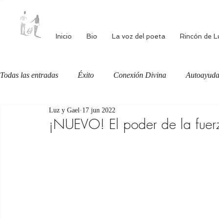
Inicio
Bio
La voz del poeta
Rincón de L
Todas las entradas
Éxito
Conexión Divina
Autoayud
Luz y Gael
17 jun 2022
Autoestima
Alimentación consciente
Bienestar
¡NUEVO! El poder de la fuerz