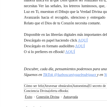
manera única en la que Dios quiere ser realizado en ti,
necesitas Ver las señales, los letreros luminosos, que,
Luz en Ti, muestran el Dibujo que la Verdad Divina que 
Avanzarás hacia el recogido, silencioso y entregado 
Relato que el Dios de tu Corazón necesita contarte.
Disponible en las librerías digitales más importantes de
Descárgalo en papel haciendo click 
AQUÍ
Descárgalo en formato audiolibro 
AQUÍ
O si lo prefieres en eBook! 
AQUÍ
Descubre, cada día, pensamientos poderosos para una 
Síguenos en 
TikTok @luzboscaniygaelrodriguez 
y en 
Y
Cómo ser feliz
Atravesar obstáculos
Autoestima
El secreto de 
Conciencia Divina
oferta eBooks
Éxito
Conexión Divina
Autoayuda