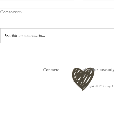
Comentarios
Escribir un comentario...
100 Verdades que aprendí de
Las persona
la vida y 10 Poemas de amor
Acéptalo. Cu
info@luzboscaniy
Contacto
m
Copyright © 2025 by Lu