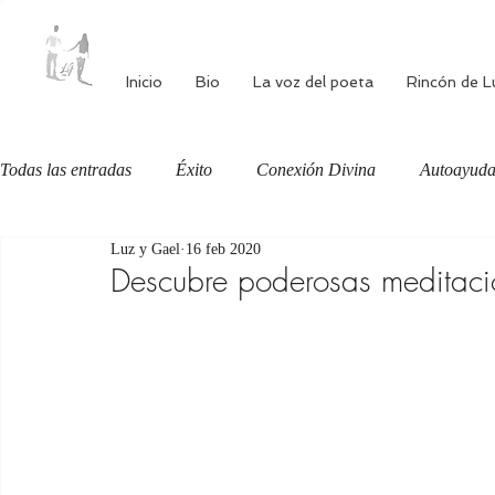
Inicio
Bio
La voz del poeta
Rincón de L
Todas las entradas
Éxito
Conexión Divina
Autoayud
Luz y Gael
16 feb 2020
Autoestima
Alimentación consciente
Bienestar
Descubre poderosas meditaci