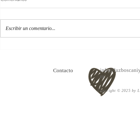
Escribir un comentario...
100 Verdades que aprendí de
Las persona
la vida y 10 Poemas de amor
Acéptalo. Cu
info@luzboscaniy
Contacto
m
Copyright © 2025 by Lu