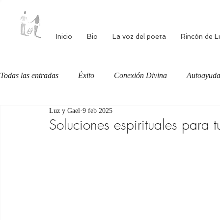
Inicio
Bio
La voz del poeta
Rincón de L
Todas las entradas
Éxito
Conexión Divina
Autoayud
Luz y Gael
9 feb 2025
Autoestima
Alimentación consciente
Bienestar
Soluciones espirituales para 