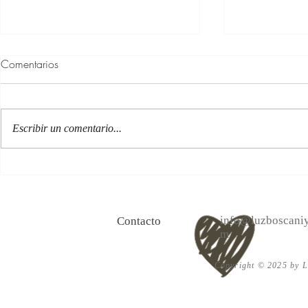
Comentarios
Escribir un comentario...
100 Verdades que aprendí de
Las persona
la vida y 10 Poemas de amor
Acéptalo. Cu
info@luzboscaniy
Contacto
m
Copyright © 2025 by Lu