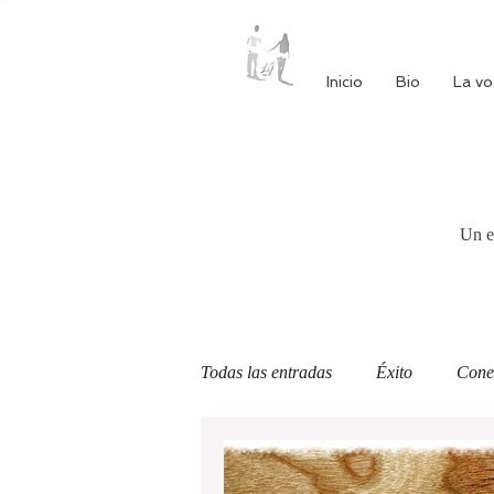
Inicio
Bio
La vo
Un e
Todas las entradas
Éxito
Cone
Autoestima
Alimentación cons