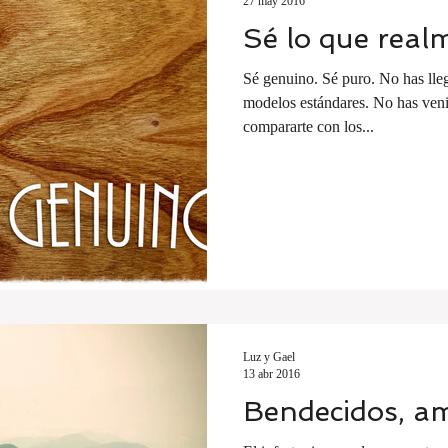
27 may 2016
Sé lo que real
Sé genuino. Sé puro. No has llega
modelos estándares. No has veni
compararte con los...
Luz y Gael
13 abr 2016
Bendecidos, am