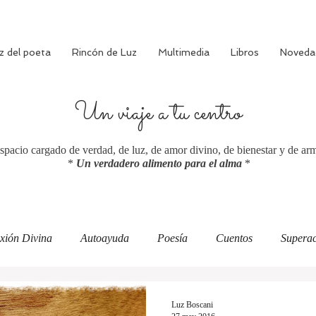
z del poeta
Rincón de Luz
Multimedia
Libros
Noveda
Un viaje a tu centro
spacio cargado de verdad, de luz, de amor divino, de bienestar y de ar
*
Un verdadero alimento para el alma
*
xión Divina
Autoayuda
Poesía
Cuentos
Superac
ciente
Bienestar
Amor verdadero
Meditación
Luz Boscani