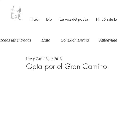
Inicio
Bio
La voz del poeta
Rincón de L
Todas las entradas
Éxito
Conexión Divina
Autoayud
Luz y Gael
16 jun 2016
Autoestima
Alimentación consciente
Bienestar
Opta por el Gran Camino