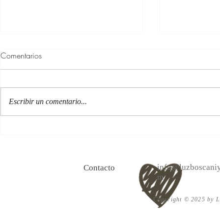
Comentarios
Escribir un comentario...
100 Verdades que aprendí de
Las persona
la vida y 10 Poemas de amor
Acéptalo. Cu
info@luzboscaniy
Contacto
m
Copyright © 2025 by Lu