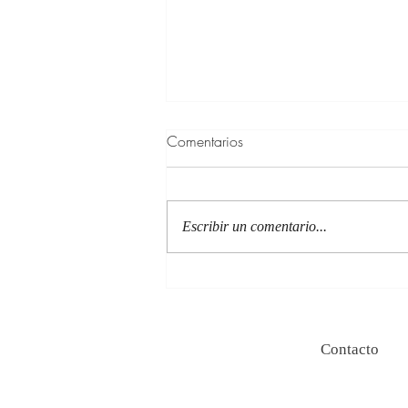
Comentarios
Escribir un comentario...
100 Verdades que aprendí de
la vida y 10 Poemas de amor
Contacto