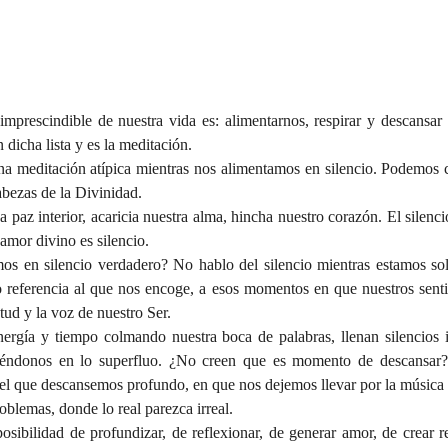
mprescindible de nuestra vida es: alimentarnos, respirar y descansar (
dicha lista y es la meditación.
a meditación atípica mientras nos alimentamos en silencio. Podemos c
bezas de la Divinidad.
 paz interior, acaricia nuestra alma, hincha nuestro corazón. El silencio
amor divino es silencio.
os en silencio verdadero? No hablo del silencio mientras estamos so
o referencia al que nos encoge, a esos momentos en que nuestros sentid
tud y la voz de nuestro Ser.
rgía y tiempo colmando nuestra boca de palabras, llenan silencios 
iéndonos en lo superfluo. ¿No creen que es momento de descansar?
l que descansemos profundo, en que nos dejemos llevar por la música 
oblemas, donde lo real parezca irreal.
posibilidad de profundizar, de reflexionar, de generar amor, de crear r