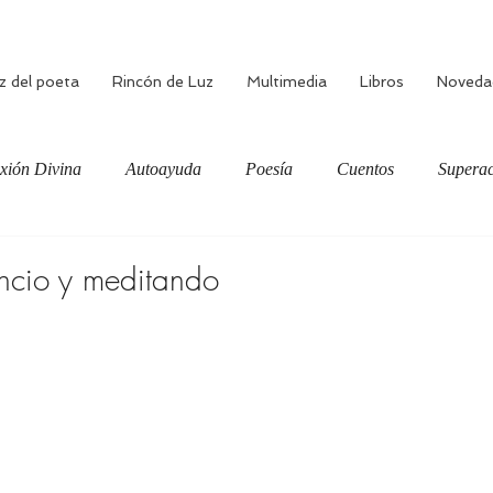
z del poeta
Rincón de Luz
Multimedia
Libros
Noveda
xión Divina
Autoayuda
Poesía
Cuentos
Superac
ciente
Bienestar
Amor verdadero
Meditación
ncio y meditando