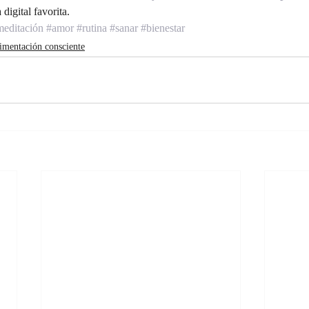
digital favorita.
editación
#amor
#rutina
#sanar
#bienestar
imentación consciente