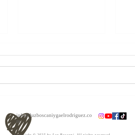
Las personas cambian.
Alcan
Acéptalo. Cuento Zen, El bote.
el a
info@luzboscaniygaelrodriguez.co
m