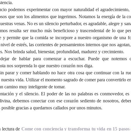
stencia.
io podemos experimentar con mayor naturalidad el agradecimiento, e
sos que son los alimentos que ingerimos. Notamos la energía de la c
nuestras venas. No es un silencio perturbador, es agradable, alegre y san
emos resulta ser mucho más beneficioso y trascendental de lo que pe
e y permite que la comida se incorpore a nuestro organismo de una f
nivel de estrés, las corrientes de pensamientos internos que nos agotan, 
idos. Nos brinda salud, bienestar, profundidad, madurez y crecimiento.
 dejar de hablar para comenzar a escuchar. Puede que notemos c
sta nos sorprenda lo que nuestro corazón nos diga.
in parar y comer hablando no hace otra cosa que continuar con la ru
nuestra vida. Utilizar el momento sagrado de comer para convertirlo en
un camino muy inteligente de tomar.
entación y el silencio. El poder de las no palabras es conmovedor, es
 divina, debemos conectar con ese corazón sediento de nosotros, debe
s posible gracias a quedarnos callados por unos minutos.
 lectura de 
Come con conciencia y transforma tu vida en 15 pasos 