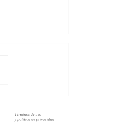
za el bienestar, el éxito y
mor en solo 10 pasos
Términos de uso
y política de privacidad