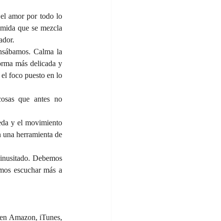
l amor por todo lo 
omida que se mezcla 
ador.
nsábamos. Calma la 
orma más delicada y 
el foco puesto en lo 
osas que antes no 
eda y el movimiento 
 una herramienta de 
 inusitado. Debemos 
mos escuchar más a 
en Amazon, iTunes, 