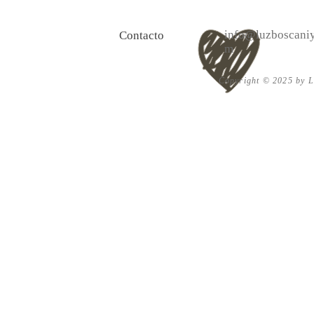
la vida y 10 Poemas de amor
Acéptalo. Cu
info@luzboscaniy
Contacto
m
Copyright © 2025 by Lu