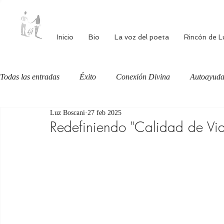
Inicio
Bio
La voz del poeta
Rincón de L
Todas las entradas
Éxito
Conexión Divina
Autoayud
Luz Boscani
27 feb 2025
Autoestima
Alimentación consciente
Bienestar
Redefiniendo "Calidad de Vi