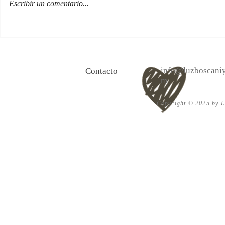
Escribir un comentario...
100 Verdades que aprendí de
Las persona
la vida y 10 Poemas de amor
Acéptalo. Cu
info@luzboscaniy
Contacto
m
Copyright © 2025 by Lu