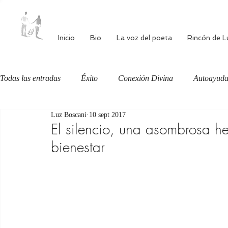
Inicio
Bio
La voz del poeta
Rincón de L
Todas las entradas
Éxito
Conexión Divina
Autoayud
Luz Boscani
10 sept 2017
Autoestima
Alimentación consciente
Bienestar
El silencio, una asombrosa h
bienestar