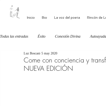
Inicio
Bio
La voz del poeta
Rincón de L
Todas las entradas
Éxito
Conexión Divina
Autoayud
Luz Boscani
5 may 2020
Autoestima
Alimentación consciente
Bienestar
Come con conciencia y transf
NUEVA EDICIÓN