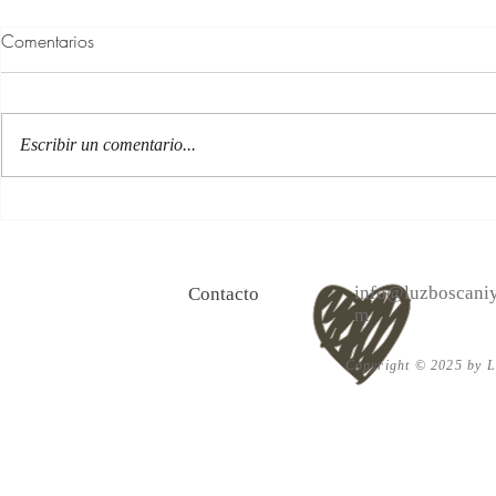
Comentarios
Escribir un comentario...
100 Verdades que aprendí de
Las persona
la vida y 10 Poemas de amor
Acéptalo. Cu
info@luzboscaniy
Contacto
m
Copyright © 2025 by Lu