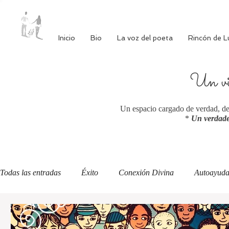
Inicio
Bio
La voz del poeta
Rincón de L
Un via
Un espacio cargado de verdad, de 
*
Un verdade
Todas las entradas
Éxito
Conexión Divina
Autoayud
Autoestima
Alimentación consciente
Bienestar