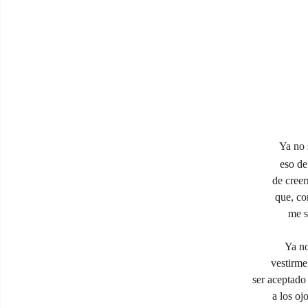
Ya no 
eso de
de creer
que, co
me s
Ya no
vestirme
ser aceptado
a los oj