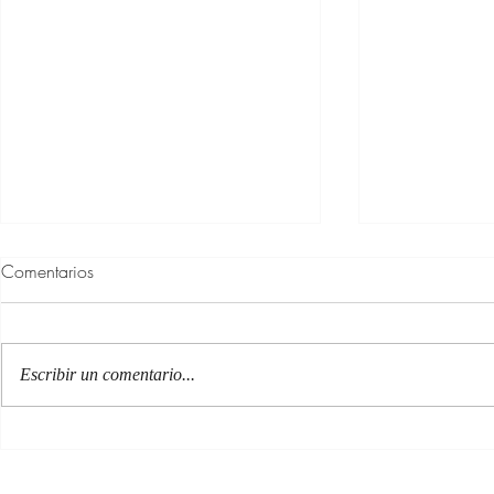
Comentarios
Escribir un comentario...
100 Verdades que aprendí de
Las persona
la vida y 10 Poemas de amor
Acéptalo. Cu