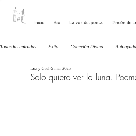
Inicio
Bio
La voz del poeta
Rincón de L
Todas las entradas
Éxito
Conexión Divina
Autoayud
Luz y Gael
5 mar 2025
Autoestima
Alimentación consciente
Bienestar
Solo quiero ver la luna. Po