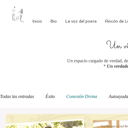
Inicio
Bio
La voz del poeta
Rincón de L
Un via
Un espacio cargado de verdad, de 
*
Un verdade
Todas las entradas
Éxito
Conexión Divina
Autoayud
Autoestima
Alimentación consciente
Bienestar