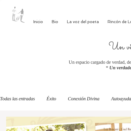
Inicio
Bio
La voz del poeta
Rincón de L
Un via
Un espacio cargado de verdad, de 
*
Un verdade
Todas las entradas
Éxito
Conexión Divina
Autoayud
Autoestima
Alimentación consciente
Bienestar